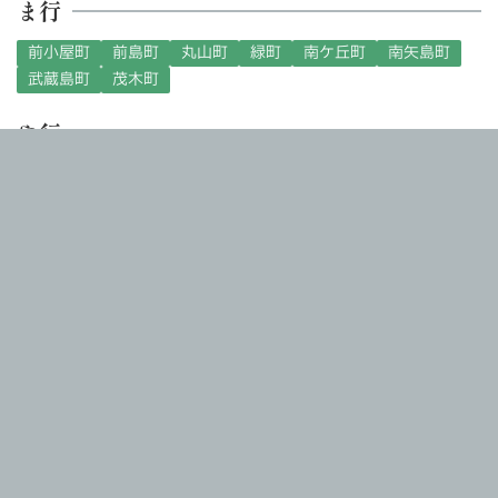
ま行
前小屋町
前島町
丸山町
緑町
南ケ丘町
南矢島町
武蔵島町
茂木町
や行
八重笠町
安良岡町
矢田堀町
矢場町
矢場新町
藪塚町
山之神町
由良町
吉沢町
米沢町
寄合町
ら行
龍舞町
六千石町
わ行
脇屋町
シンプル火葬式8.8万円、公営斎場での家族葬