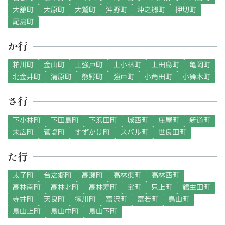
大舘町
大原町
大鷲町
沖野町
沖之郷町
押切町
尾島町
か行
粕川町
金山町
上強戸町
上小林町
上田島町
亀岡町
北金井町
清原町
熊野町
強戸町
小角田町
小舞木町
さ行
下小林町
下田島町
下浜田町
城西町
庄屋町
新道町
末広町
菅塩町
すずかけ町
スバル町
世良田町
た行
太子町
台之郷町
高瀬町
高林東町
高林西町
高林南町
高林北町
高林寿町
宝町
只上町
鶴生田町
寺井町
天良町
徳川町
富沢町
富若町
鳥山町
鳥山上町
鳥山中町
鳥山下町