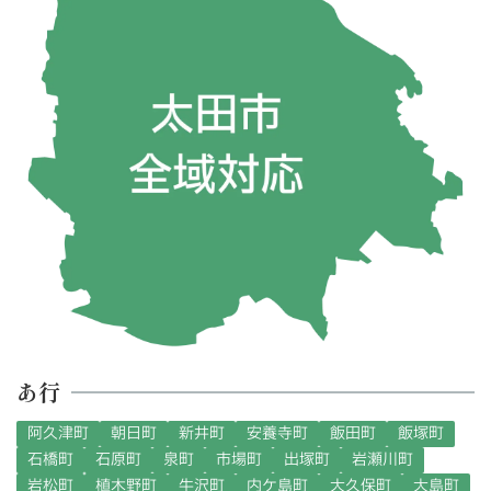
あ行
阿久津町
朝日町
新井町
安養寺町
飯田町
飯塚町
石橋町
石原町
泉町
市場町
出塚町
岩瀬川町
岩松町
植木野町
牛沢町
内ケ島町
大久保町
大島町