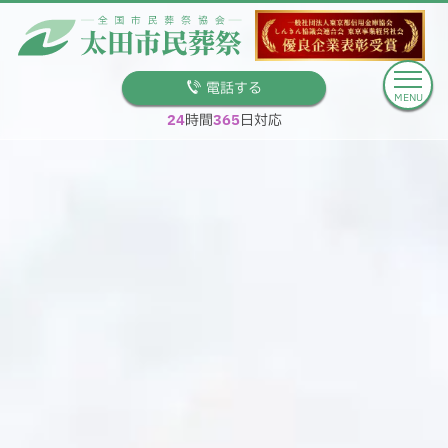
電話する
MENU
24
時間
365
日対応