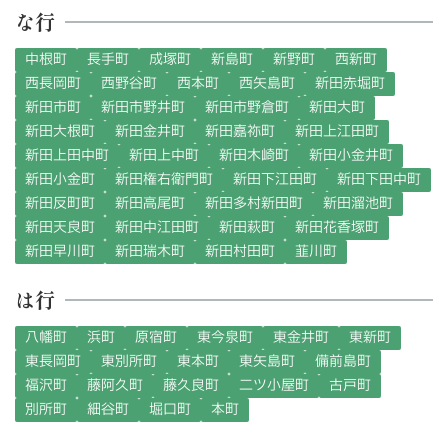
な行
中根町
長手町
成塚町
新島町
新野町
西新町
西長岡町
西野谷町
西本町
西矢島町
新田赤堀町
新田市町
新田市野井町
新田市野倉町
新田大町
新田大根町
新田金井町
新田嘉祢町
新田上江田町
新田上田中町
新田上中町
新田木崎町
新田小金井町
新田小金町
新田権右衛門町
新田下江田町
新田下田中町
新田反町町
新田高尾町
新田多村新田町
新田溜池町
新田天良町
新田中江田町
新田萩町
新田花香塚町
新田早川町
新田瑞木町
新田村田町
韮川町
は行
八幡町
浜町
原宿町
東今泉町
東金井町
東新町
東長岡町
東別所町
東本町
東矢島町
備前島町
福沢町
藤阿久町
藤久良町
二ツ小屋町
古戸町
別所町
細谷町
堀口町
本町